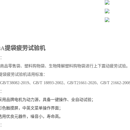
8A
提袋疲劳试验机
：
商品零售袋、塑料购物袋
、
生物降解塑料购物袋
进行上下震动疲劳试验。
8A提袋疲劳试验机适用标准
：
GB/T38082-2019、
GB/T 18893
-2002
、
GB/T21661
-2020
、
GB/T 21662
-200
：
采用品牌
电机为动力源，具备一键操作、全自动试验
；
彩色
触摸
屏，
中英文菜单操作界面；
选用优良元器件，噪音小，寿命高
。
：