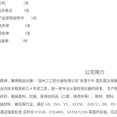
、主机 1台
品合格证
1张
产品使用说明书
1份
送货单
1张
验收单
1张
品画册
1份
公司简介
精神，雕琢精品仪器！
“温州三工匠仪器有限公司"坐落于中 国东南沿海
业内技术精英和几十年老工匠，是一家专业从事检测仪器的研发、 生产
纺织、服装面料、拉链、医用纺织品（口罩、熔喷布等）、鞋材、塑料、
装材料、箱包等行业。满足 GB、ISO、YY、ASTM、 AATCC、BS、
足国家标准 且符合 EN149、EN14683、ASTM F2100 等国外标