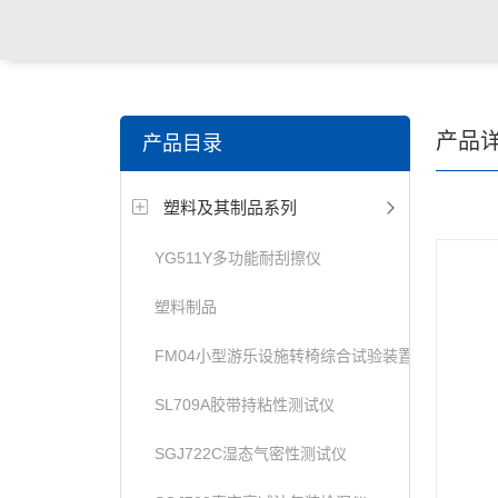
关键词搜索：
纺织，服装面料，拉链，医用纺织品，鞋
产品
产品目录
电缆，包装材料，箱包等行业
塑料及其制品系列
YG511Y多功能耐刮擦仪
塑料制品
FM04小型游乐设施转椅综合试验装置
SL709A胶带持粘性测试仪
SGJ722C湿态气密性测试仪