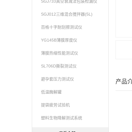
SGJ733真空衰减法包装检漏仪
SGJ012三维混合搅拌器(5L)
百格十字耐刮擦测试仪
YG145B薄膜厚度仪
薄膜热缩性能测试仪
SL706D撕裂测试仪
避孕套压力测试仪
产品
低温酶解罐
提袋疲劳试验机
塑料生物降解测试系统