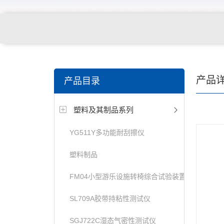
关键词搜索：
纺织，服装面料，拉链，医用纺织品，鞋
产品
产品目录
电缆，包装材料，箱包等行业
塑料及其制品系列
YG511Y多功能耐刮擦仪
塑料制品
FM04小型游乐设施转椅综合试验装置
SL709A胶带持粘性测试仪
SGJ722C湿态气密性测试仪