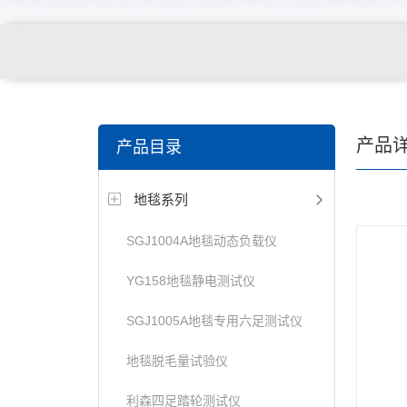
关键词搜索：
纺织，服装面料，拉链，医用纺织品，鞋
产品
产品目录
电缆，包装材料，箱包等行业
地毯系列
SGJ1004A地毯动态负载仪
YG158地毯静电测试仪
SGJ1005A地毯专用六足测试仪
地毯脱毛量试验仪
利森四足踏轮测试仪