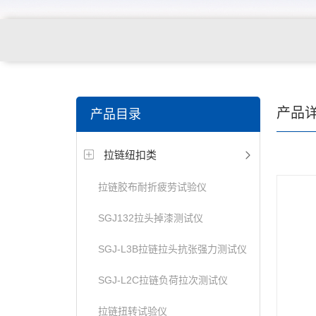
关键词搜索：
纺织，服装面料，拉链，医用纺织品，鞋
产品
产品目录
电缆，包装材料，箱包等行业
拉链纽扣类
拉链胶布耐折疲劳试验仪
SGJ132拉头掉漆测试仪
SGJ-L3B拉链拉头抗张强力测试仪
SGJ-L2C拉链负荷拉次测试仪
拉链扭转试验仪