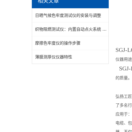
相关文章
日晒气候色牢度测试仪的安装与调整
织物阻燃测试仪：内置自动点火系统 + 温控保护，操作安全且检测效率高
摩擦色牢度仪的操作步骤
SGJ-L
薄膜测厚仪仪器特性
仪器用途
SGJ-
的质量。
弘扬工匠
了多名行
应用于：
电缆、包
器，不仅满