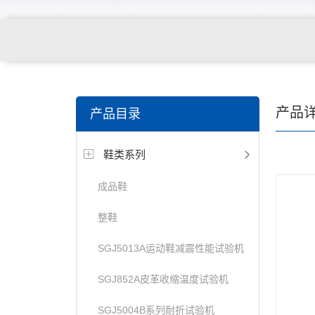
关键词搜索：
纺织，服装面料，拉链，医用纺织品，鞋
产品
产品目录
电缆，包装材料，箱包等行业
鞋类系列
成品鞋
整鞋
SGJ5013A运动鞋减震性能试验机
SGJ852A皮革收缩温度试验机
SGJ5004B系列耐折试验机