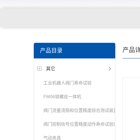
关键词搜索：
纺织，服装面料，拉链，医用纺织品，鞋
产品
产品目录
电缆，包装材料，箱包等行业
其它
工业机器人阀门寿命试验
FM06锁螺丝一体机
阀门流量流阻和位置精度综合测试装置
阀门控制信号位置精度动作寿命试验仪
气动夹具