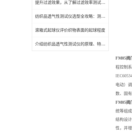
提升过滤效果，从了解过滤效率测试仪开始
纺织品透气性测试仪选型全攻略：测试标准解读、参数匹配与适用织物品类分析
滚箱式起球仪评价织物表面的起球程度
介绍纺织品透气性测试仪的原理、特点及应用
FM05
阀
程控制系统
IEC6
电动）调
数、固有
FM05
阀
统等组成
结构设计
性，并增