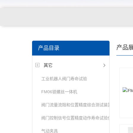
关键词搜索：
纺织，服装面料，拉链，医用纺织品，鞋
产品
产品目录
电缆，包装材料，箱包等行业
其它
工业机器人阀门寿命试验
FM06锁螺丝一体机
阀门流量流阻和位置精度综合测试装置
阀门控制信号位置精度动作寿命试验仪
气动夹具