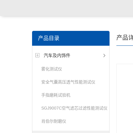
关键词搜索：
纺织，服装面料，拉链，医用纺织品，鞋
产品
产品目录
电缆，包装材料，箱包等行业
汽车及内饰件
雾化测试仪
安全气囊高压透气性能测试仪
手指磨耗试验机
SGJ9007C空气滤芯过滤性能测试仪
肖伯尔耐磨仪