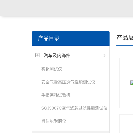
关键词搜索：
纺织，服装面料，拉链，医用纺织品，鞋
产品
产品目录
电缆，包装材料，箱包等行业
汽车及内饰件
雾化测试仪
安全气囊高压透气性能测试仪
手指磨耗试验机
SGJ9007C空气滤芯过滤性能测试仪
肖伯尔耐磨仪