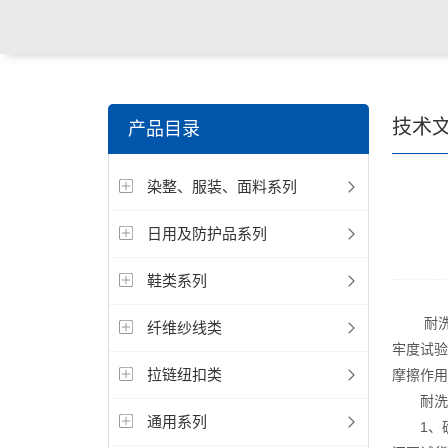
关键词搜索：
纺织，服装面料，拉链，医用纺织品，鞋
技术
产品目录
电缆，包装材料，箱包等行业
染整、服装、面料系列
日用及防护品系列
鞋类系列
耐洗色
纤维纱线类
牢度试验
拉链纽扣类
摩擦作用
耐洗色
通用系列
1、确