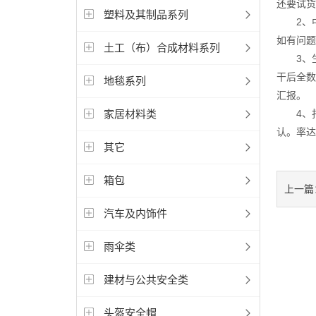
还要试货
塑料及其制品系列
2、中试
如有问题
土工（布）合成材料系列
3、生
干后全数
地毯系列
汇报。
家居材料类
4、打板
认。率达
其它
箱包
上一篇
汽车及内饰件
雨伞类
建材与公共安全类
头盔安全帽