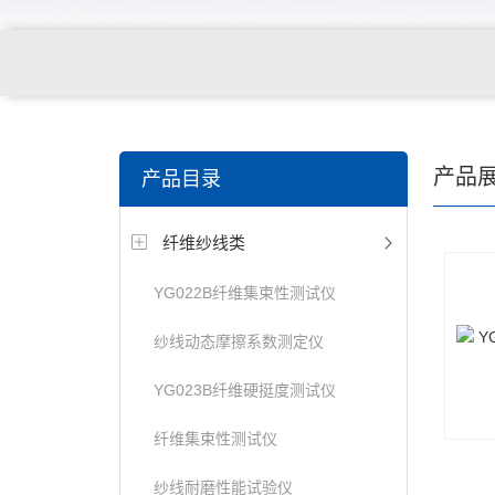
关键词搜索：
纺织，服装面料，拉链，医用纺织品，鞋
产品
产品目录
电缆，包装材料，箱包等行业
纤维纱线类
YG022B纤维集束性测试仪
纱线动态摩擦系数测定仪
YG023B纤维硬挺度测试仪
纤维集束性测试仪
纱线耐磨性能试验仪