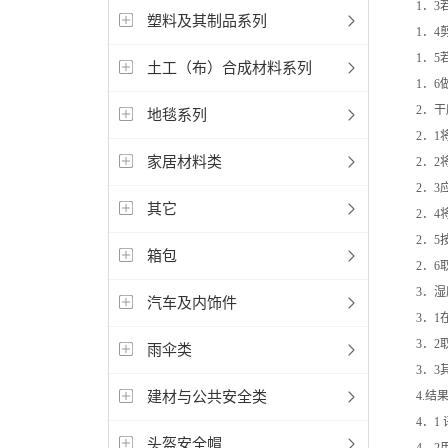
1．3若
塑料及其制品系列
1．4剪
1．5若
土工（布）合成材料系列
1．6做
2．干
地毯系列
2．1将
家居材料类
2．2将
2．3应
其它
2．4将
2．5按
箱包
2．6取
3．湿
汽车及内饰件
3．1在
3．2取
雨伞类
3．3其
建材与公共安全类
4.结果
4．1 
头盔安全帽