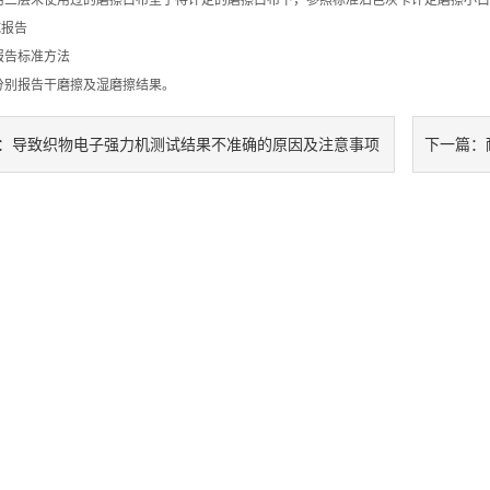
三层未使用过的磨擦白布垫于待评定的磨擦白布下，参照标准沾色灰卡评定磨擦小白
报告
告标准方法
别报告干磨擦及湿磨擦结果。
导致织物电子强力机测试结果不准确的原因及注意事项
：
下一篇：