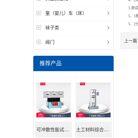
4．2用
5.测试
童（婴儿）车（床）
5．1报
5．2分
袜子类
上一篇
阀门
推荐产品
可冲散性能试验机
土工材料综合试验机