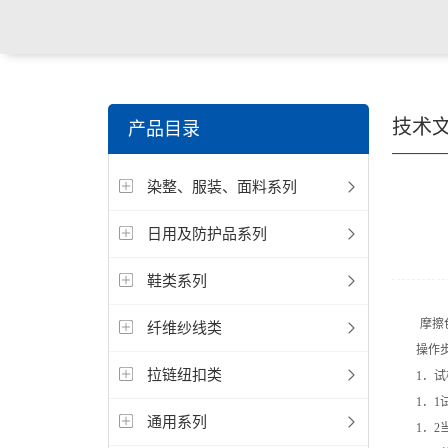
关键词搜索：
纺织，服装面料，拉链，医用纺织品，鞋
技术
产品目录
电缆，包装材料，箱包等行业
染整、服装、面料系列
日用及防护品系列
鞋类系列
摩擦色牢
纤维纱线类
操作步
拉链纽扣类
1．试
1．1试
通用系列
1．2当