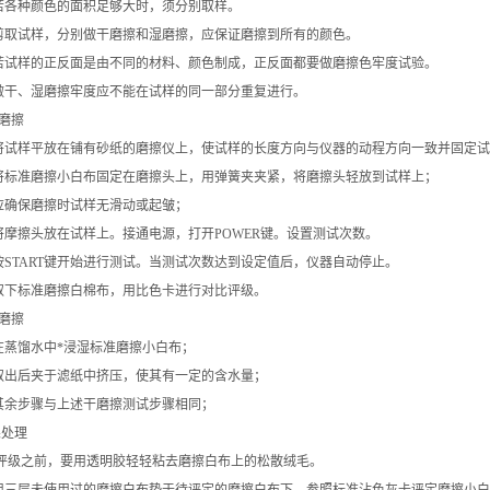
各种颜色的面积足够大时，须分别取样。
取试样，分别做干磨擦和湿磨擦，应保证磨擦到所有的颜色。
试样的正反面是由不同的材料、颜色制成，正反面都要做磨擦色牢度试验。
干、湿磨擦牢度应不能在试样的同一部分重复进行。
磨擦
试样平放在铺有砂纸的磨擦仪上，使试样的长度方向与仪器的动程方向一致并固定试
标准磨擦小白布固定在磨擦头上，用弹簧夹夹紧，将磨擦头轻放到试样上；
确保磨擦时试样无滑动或起皱；
摩擦头放在试样上。接通电源，打开POWER键。设置测试次数。
START键开始进行测试。当测试次数达到设定值后，仪器自动停止。
下标准磨擦白棉布，用比色卡进行对比评级。
磨擦
蒸馏水中*浸湿标准磨擦小白布；
出后夹于滤纸中挤压，使其有一定的含水量；
余步骤与上述干磨擦测试步骤相同；
处理
评级之前，要用透明胶轻轻粘去磨擦白布上的松散绒毛。