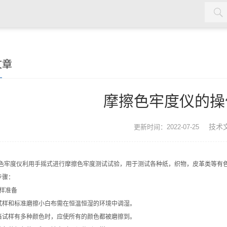
材，塑料，劳保用品，土工合成材料，软体家具，儿童玩具，电线
文章
摩擦色牢度仪的操
技术
更新时间：2022-07-25
度仪利用手摇式进行摩擦色牢度测试试验，用于测试各种纸，织物，皮革类等有色
骤：
样准备
样和标准磨擦小白布需在恒温恒湿的环境中调湿。
试样有多种颜色时，应使所有的颜色都被磨擦到。