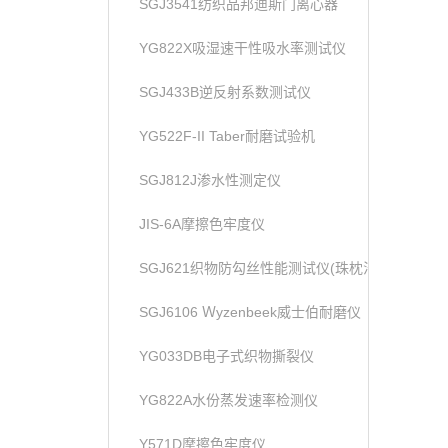
SGJ3541纺织品邦迪斯门离心器
YG822X吸湿速干性吸水率测试仪
SGJ433B逆反射系数测试仪
YG522F-II Taber耐磨试验机
SGJ812J渗水性测定仪
JIS-6A摩擦色牢度仪
SGJ621织物防勾丝性能测试仪(珠枕法)
SGJ6106 Ｗyzenbeek威士伯耐磨仪
YG033DB电子式织物撕裂仪
YG822A水份蒸发速率检测仪
Y571D摩擦色牢度仪