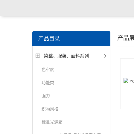
关键词搜索：
纺织，服装面料，拉链，医用纺织品，鞋
产品
产品目录
电缆，包装材料，箱包等行业
染整、服装、面料系列
色牢度
功能类
强力
织物风格
标准光源箱