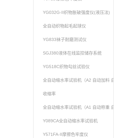
YG032G-II织物胀破强度仪(液压法)
全自动织物起毛起球仪
YG833袜子耐磨测试仪
SGJ380液体在线监控储存系统
YG518C织物勾丝试验仪
全自动缩水率试验机（A2 自动加料 自动称重）
收缩率
全自动缩水率试验机（A1 自动称重 自动加液））
Y089CA全自动缩水率试验机
Y571FA-II摩擦色牢度仪