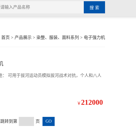
：
首页
>
产品展示
>
染整、服装、面料系列
>
电子强力机
机
器用途： 可用于拔河运动员模拟拔河战术对抗，个人和八人
212000
￥
页 跳转到第
页