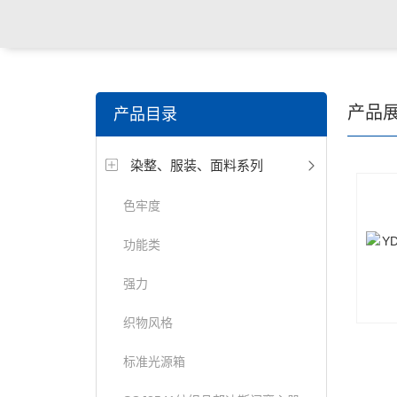
关键词搜索：
纺织，服装面料，拉链，医用纺织品，鞋
产品
产品目录
电缆，包装材料，箱包等行业
染整、服装、面料系列
色牢度
功能类
强力
织物风格
标准光源箱