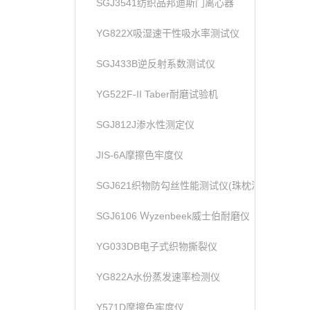
SGJ3541纺织品邦迪斯门离心器
YG822X吸湿速干性吸水率测试仪
SGJ433B逆反射系数测试仪
YG522F-II Taber耐磨试验机
SGJ812J渗水性测定仪
JIS-6A摩擦色牢度仪
SGJ621织物防勾丝性能测试仪(珠枕法)
SGJ6106 Ｗyzenbeek威士伯耐磨仪
YG033DB电子式织物撕裂仪
YG822A水份蒸发速率检测仪
Y571D摩擦色牢度仪