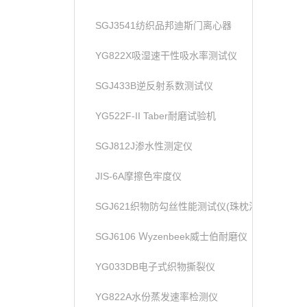
SGJ3541纺织品邦迪斯门离心器
YG822X吸湿速干性吸水率测试仪
SGJ433B逆反射系数测试仪
YG522F-II Taber耐磨试验机
SGJ812J渗水性测定仪
JIS-6A摩擦色牢度仪
SGJ621织物防勾丝性能测试仪(珠枕法)
SGJ6106 Ｗyzenbeek威士伯耐磨仪
YG033DB电子式织物撕裂仪
YG822A水份蒸发速率检测仪