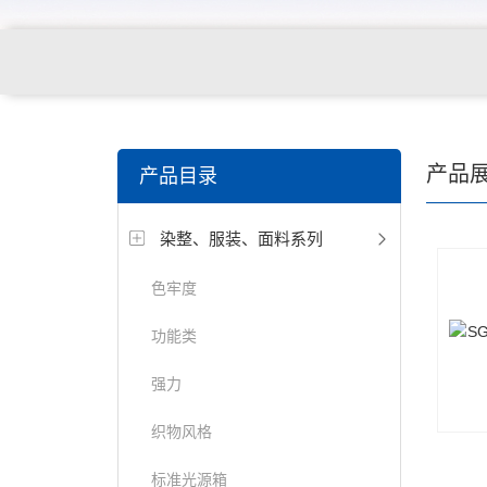
关键词搜索：
纺织，服装面料，拉链，医用纺织品，鞋
产品
产品目录
电缆，包装材料，箱包等行业
染整、服装、面料系列
色牢度
功能类
强力
织物风格
标准光源箱