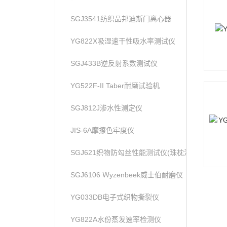
SGJ3541纺织品邦迪斯门离心器
YG822X吸湿速干性吸水率测试仪
SGJ433B逆反射系数测试仪
YG522F-II Taber耐磨试验机
SGJ812J渗水性测定仪
JIS-6A摩擦色牢度仪
SGJ621织物防勾丝性能测试仪(珠枕法)
SGJ6106 Ｗyzenbeek威士伯耐磨仪
YG033DB电子式织物撕裂仪
YG822A水份蒸发速率检测仪