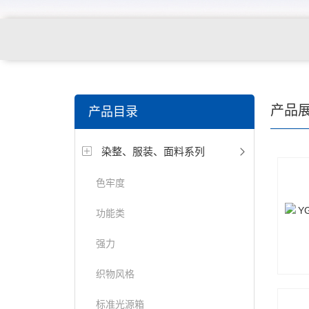
关键词搜索：
纺织，服装面料，拉链，医用纺织品，鞋
产品
产品目录
电缆，包装材料，箱包等行业
染整、服装、面料系列
色牢度
功能类
强力
织物风格
标准光源箱