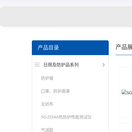
关键词搜索：
纺织，服装面料，拉链，医用纺织品，鞋
产品
产品目录
电缆，包装材料，箱包等行业
日用及防护品系列
防护服
口罩、防护面罩
无纺布
SGJ334A热防护性能测试仪
气溶胶