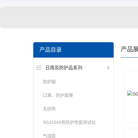
关键词搜索：
纺织，服装面料，拉链，医用纺织品，鞋
产品
产品目录
电缆，包装材料，箱包等行业
日用及防护品系列
防护服
口罩、防护面罩
无纺布
SGJ334A热防护性能测试仪
气溶胶