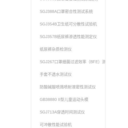
SGJ388A口罩密合性测试系统
SGJ354B卫生纸可分散性试验机
SGJ357B纸尿裤渗透性能测定仪
纸尿裤杂质检测仪
SGJ267口罩细菌过滤效率（BFE）测试仪
手套不透水测试仪
防酸碱服喷溅喷射液密性测试仪
GB38880 II型儿童运动头模
SGJ713A穿透时间测试仪
可冲散性能试验机