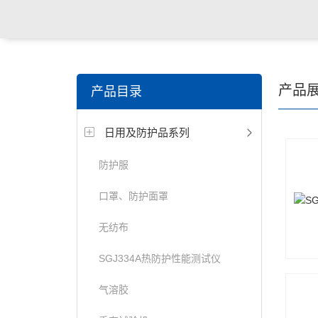
关键词搜索：
纺织，服装面料，拉链，医用纺织品，鞋
产品
产品目录
电缆，包装材料，箱包等行业
日用及防护品系列
防护服
口罩、防护面罩
无纺布
SGJ334A热防护性能测试仪
气溶胶