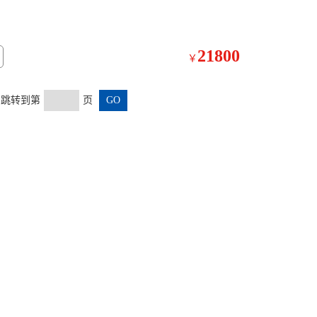
21800
￥
页 跳转到第
页