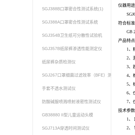
仪器用途
SGJ388B口罩密合性测试系统(1)
SGJ
SGJ388A口罩密合性测试系统
符合标准
GB 
SGJ354B卫生纸可分散性试验机
产品特点
SGJ357B纸尿裤渗透性能测定仪
1、
2、
纸尿裤杂质检测仪
3、
SGJ267口罩细菌过滤效率（BFE）测试仪
4、
5、
手套不透水测试仪
6、
防酸碱服喷溅喷射液密性测试仪
7
、
技术参数
GB38880 II型儿童运动头模
1、
SGJ713A穿透时间测试仪
2、