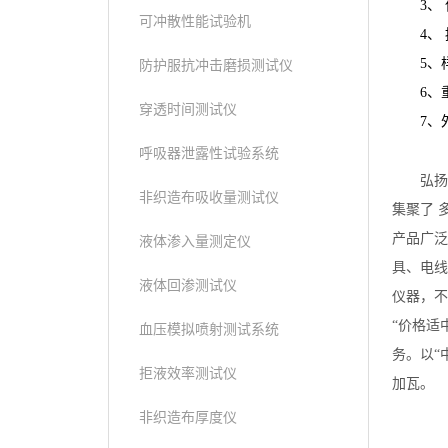
3
、
可冲散性能试验机
4
、
5
、
防护服抗冲击磨损测试仪
6
、
穿透时间测试仪
7
、
呼吸器泄露性试验系统
弘扬
非织造布吸收量测试仪
集聚了 
产品广泛
液体渗入量测定仪
具、电线
液体回渗测试仪
仪器，不
“价格适
血压模拟喷射测试系统
务。以
“
拒液效率测试仪
加瓦。
非织造布厚度仪