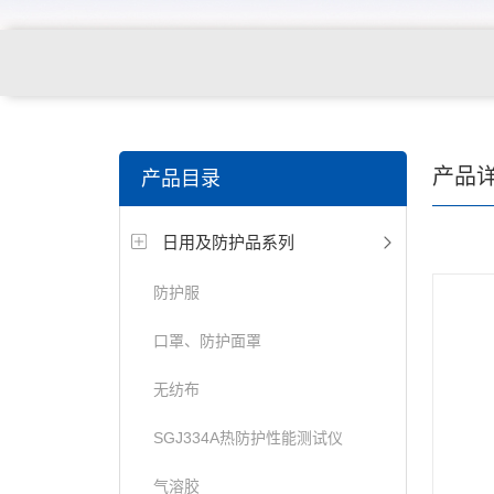
关键词搜索：
纺织，服装面料，拉链，医用纺织品，鞋
产品
产品目录
电缆，包装材料，箱包等行业
日用及防护品系列
防护服
口罩、防护面罩
无纺布
SGJ334A热防护性能测试仪
气溶胶