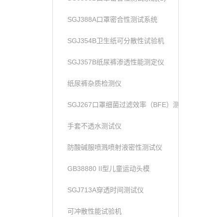
SGJ388A口罩密合性测试系统
SGJ354B卫生纸可分散性试验机
SGJ357B纸尿裤渗透性能测定仪
纸尿裤杂质检测仪
SGJ267口罩细菌过滤效率（BFE）测试仪
手套不透水测试仪
防酸碱服喷溅喷射液密性测试仪
GB38880 II型儿童运动头模
SGJ713A穿透时间测试仪
可冲散性能试验机