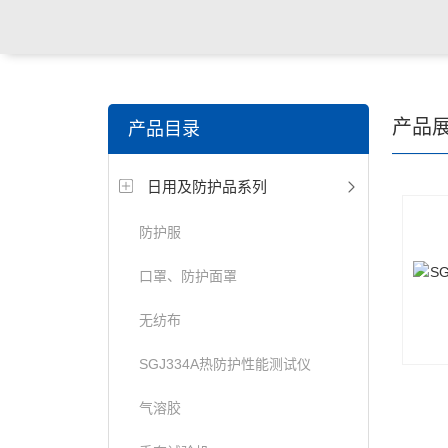
关键词搜索：
纺织，服装面料，拉链，医用纺织品，鞋
产品
产品目录
电缆，包装材料，箱包等行业
日用及防护品系列
防护服
口罩、防护面罩
无纺布
SGJ334A热防护性能测试仪
气溶胶