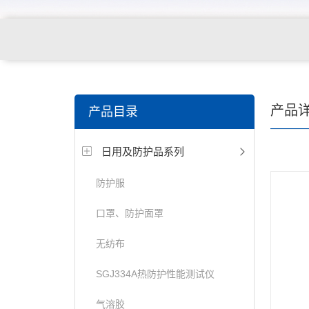
关键词搜索：
纺织，服装面料，拉链，医用纺织品，鞋
产品
产品目录
电缆，包装材料，箱包等行业
日用及防护品系列
防护服
口罩、防护面罩
无纺布
SGJ334A热防护性能测试仪
气溶胶