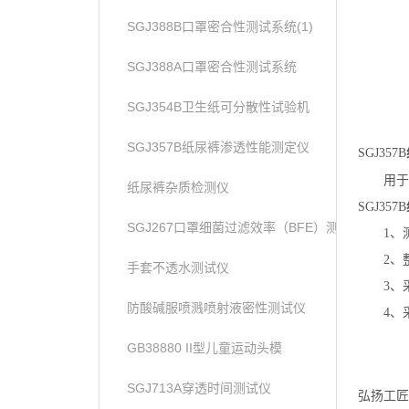
SGJ388B口罩密合性测试系统(1)
SGJ388A口罩密合性测试系统
SGJ354B卫生纸可分散性试验机
SGJ357B纸尿裤渗透性能测定仪
SGJ357B
用于
纸尿裤杂质检测仪
SGJ357B
SGJ267口罩细菌过滤效率（BFE）测试仪
1、
2、
手套不透水测试仪
3、
防酸碱服喷溅喷射液密性测试仪
4、
GB38880 II型儿童运动头模
SGJ713A穿透时间测试仪
弘扬工匠