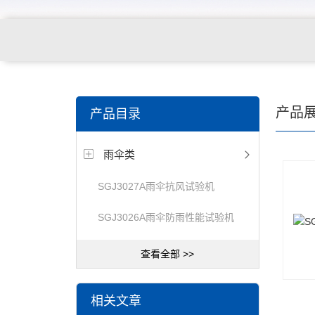
关键词搜索：
纺织，服装面料，拉链，医用纺织品，鞋
产品
产品目录
电缆，包装材料，箱包等行业
雨伞类
SGJ3027A雨伞抗风试验机
SGJ3026A雨伞防雨性能试验机
查看全部 >>
相关文章