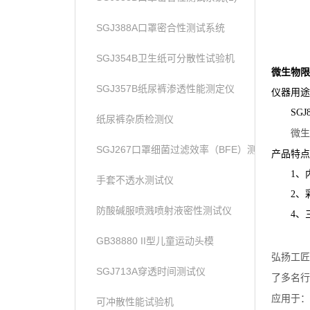
SGJ388A口罩密合性测试系统
SGJ354B卫生纸可分散性试验机
微生物限
SGJ357B纸尿裤渗透性能测定仪
仪器用途
SG
纸尿裤杂质检测仪
微生
SGJ267口罩细菌过滤效率（BFE）测试仪
产品特点
1、
手套不透水测试仪
2、
防酸碱服喷溅喷射液密性测试仪
4、
GB38880 II型儿童运动头模
弘扬工匠
SGJ713A穿透时间测试仪
了多名行
应用于：
可冲散性能试验机