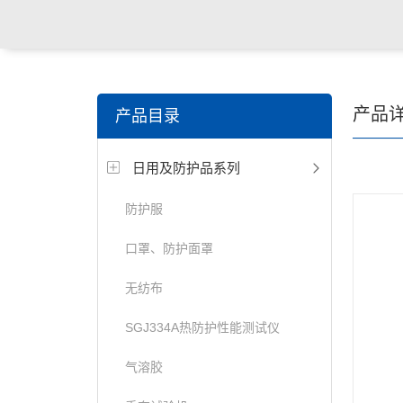
关键词搜索：
纺织，服装面料，拉链，医用纺织品，鞋
产品
产品目录
电缆，包装材料，箱包等行业
日用及防护品系列
防护服
口罩、防护面罩
无纺布
SGJ334A热防护性能测试仪
气溶胶