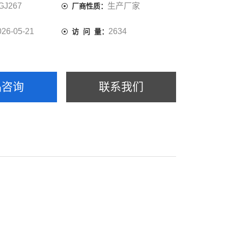
用于计量检定部门、科研院所、口罩生产以及其他相关
GJ267
生产厂家
厂商性质：
菌过滤效率的性能测试。
026-05-21
2634
访 问 量：
品咨询
联系我们