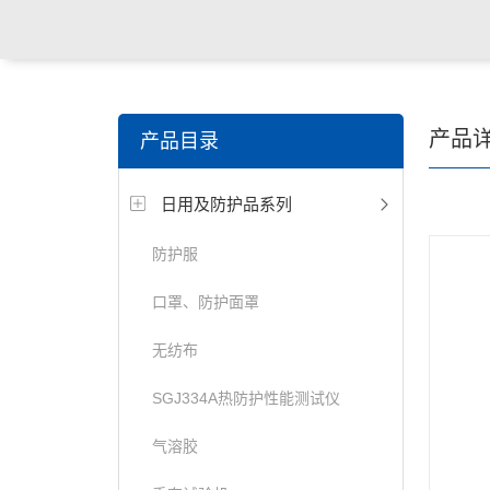
关键词搜索：
纺织，服装面料，拉链，医用纺织品，鞋
产品
产品目录
电缆，包装材料，箱包等行业
日用及防护品系列
防护服
口罩、防护面罩
无纺布
SGJ334A热防护性能测试仪
气溶胶