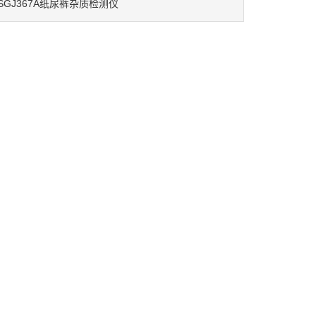
SGJ367A纸尿裤杂质检测仪