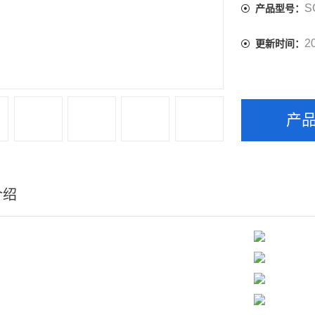
控。非常适
S
产品型号：
部门对口罩细
2
更新时间：
产
介绍