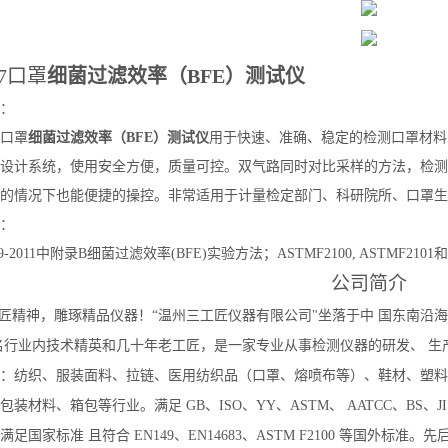
67口罩
细菌过滤效率（BFE）测试仪
：
67口罩
细菌过滤效率（BFE）测试仪
用于快速、准确、
稳定
的检测
口罩材料
设计系统，使用安全方便，质量可控。双气路同时对比采样的方法，检测
的情况下也能便捷的操控。非常适用于计量检定部门、科研院所、口罩生
：
9-2011中附录B细菌过滤效率(BFE)实验方法；ASTMF2100, ASTMF210
公司简介
匠精神，雕琢精品仪器！
“温州三工匠仪器有限公司"坐落于中 国东南沿
名行业内技术精英和几十年老工匠，是一家专业从事检测仪器的研发、 生
：纺织、服装面料、拉链、医用纺织品（口罩、熔喷布等）、鞋材、塑料
包装材料、箱包等行业。满足 GB、ISO、YY、ASTM、 AATCC、BS
足国家标准 且符合 EN149、EN14683、ASTM F2100 等国外标