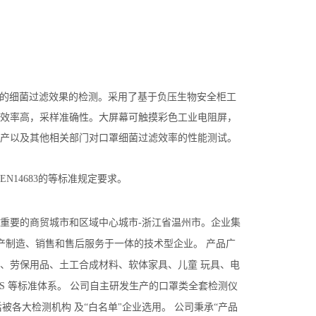
的细菌过滤效果的检测。采用了基于负压生物安全柜工
效率高，采样准确性。大屏幕可触摸彩色工业电阻屏，
产以及其他相关部门对口罩细菌过滤效率的性能测试。
1和EN14683的等标准规定要求。
海重要的商贸城市和区域中心城市-浙江省温州市。企业集
产制造、销售和售后服务于一体的技术型企业。 产品广
、劳保用品、土工合成材料、软体家具、儿童 玩具、电
、JIS 等标准体系。 公司自主研发生产的口罩类全套检测仪
准。先后被各大检测机构 及“白名单"企业选用。 公司秉承“产品