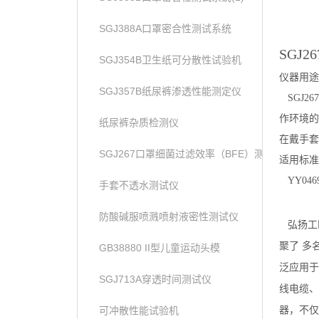
SGJ388A口罩密合性测试系统
SGJ2
SGJ354B卫生纸可分散性试验机
仪器用途
SGJ357B纸尿裤渗透性能测定仪
SGJ2
作环境的
纸尿裤杂质检测仪
在戴手套
SGJ267口罩细菌过滤效率（BFE）测试仪
适用标准
YY046
手套不透水测试仪
防酸碱服喷溅喷射液密性测试仪
弘扬工
聚了 多
GB38880 II型儿童运动头模
泛应用于
SGJ713A穿透时间测试仪
线电缆、
可冲散性能试验机
器，不仅满