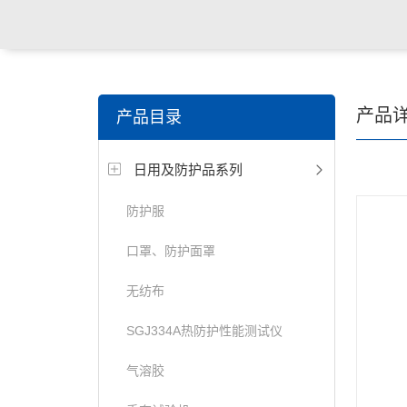
关键词搜索：
纺织，服装面料，拉链，医用纺织品，鞋
产品
产品目录
电缆，包装材料，箱包等行业
日用及防护品系列
防护服
口罩、防护面罩
无纺布
SGJ334A热防护性能测试仪
气溶胶