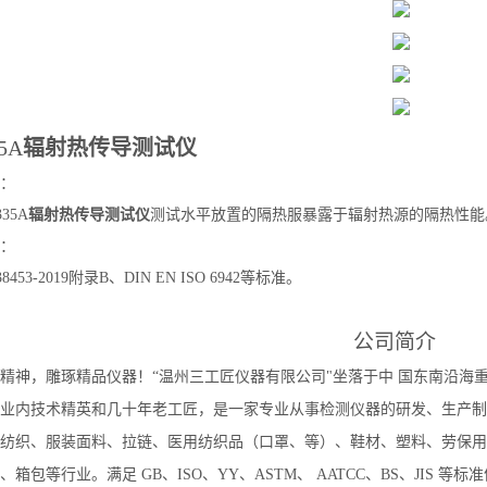
5A
辐射热传导测试仪
：
335A
辐射热传导测试仪
测试水平放置的隔热服暴露于辐射热源的隔热性能
：
38453
-
2019
附录
B、DIN EN ISO 6942
等标准。
公司简介
精神，雕琢精品仪器！
“温州三工匠仪器有限公司"坐落于中 国东南沿海
业内技术精英和几十年老工匠，是一家专业从事检测仪器的研发、生产制
纺织、服装面料、拉链、医用纺织品（口罩、等）、鞋材、塑料、劳保用
、箱包等行业。满足 GB、ISO、YY、ASTM、 AATCC、BS、JIS