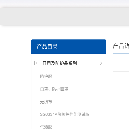
关键词搜索：
纺织，服装面料，拉链，医用纺织品，鞋
产品
产品目录
电缆，包装材料，箱包等行业
日用及防护品系列
防护服
口罩、防护面罩
无纺布
SGJ334A热防护性能测试仪
气溶胶