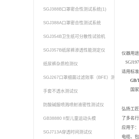
SGJ388B口罩密合性测试系统(1)
SGJ388A口罩密合性测试系统
SGJ354B卫生纸可分散性试验机
SGJ357B纸尿裤渗透性能测定仪
仪器
用途
SGJ197
纸尿裤杂质检测仪
适用标准
SGJ267口罩细菌过滤效率（BFE）测试仪
GB
/
国家
手套不透水测试仪
防酸碱服喷溅喷射液密性测试仪
弘扬工匠
GB38880 II型儿童运动头模
了多名行
应用于：
SGJ713A穿透时间测试仪
电缆、包