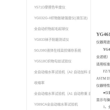
Y571D摩擦色牢度仪
YG032G-II织物胀破强度仪(液压法)
全自动织物起毛起球仪
YG46
YG833袜子耐磨测试仪
仪器用途
YG4
SGJ380液体在线监控储存系统
业滤纸
）
YG518C织物勾丝试验仪
适用标准
FZ/
全自动缩水率试验机（A2 自动加料 自动称重）
ASTM D
收缩率
仪器特性
●仪
全自动缩水率试验机（A1 自动称重 自动加液））
显示与操
Y089CA全自动缩水率试验机
1、