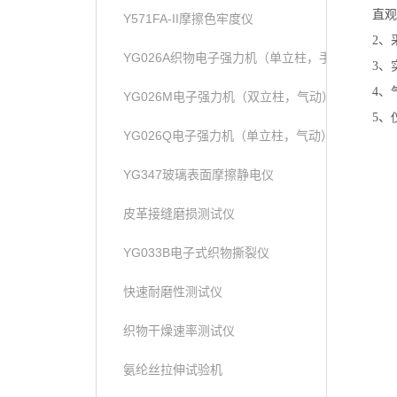
直观
Y571FA-II摩擦色牢度仪
2、
YG026A织物电子强力机（单立柱，手动）
3、
4、
YG026M电子强力机（双立柱，气动）
5、
YG026Q电子强力机（单立柱，气动）
YG347玻璃表面摩擦静电仪
皮革接缝磨损测试仪
YG033B电子式织物撕裂仪
快速耐磨性测试仪
织物干燥速率测试仪
氨纶丝拉伸试验机