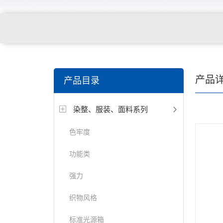
关键词搜索：
纺织，服装面料，拉链，医用纺织品，鞋
产品
产品目录
电缆，包装材料，箱包等行业
染整、服装、面料系列
色牢度
功能类
强力
织物风格
标准光源箱