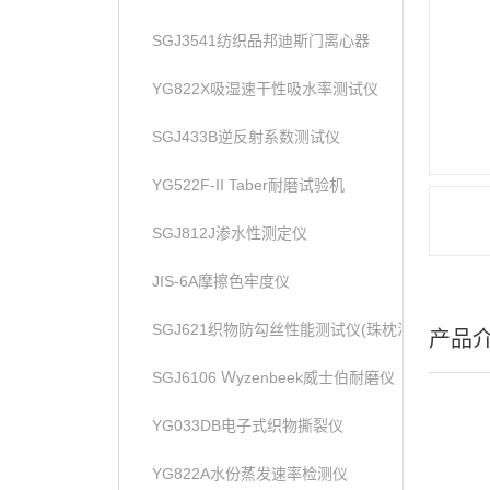
SGJ3541纺织品邦迪斯门离心器
YG822X吸湿速干性吸水率测试仪
SGJ433B逆反射系数测试仪
YG522F-II Taber耐磨试验机
SGJ812J渗水性测定仪
JIS-6A摩擦色牢度仪
SGJ621织物防勾丝性能测试仪(珠枕法)
产品
SGJ6106 Ｗyzenbeek威士伯耐磨仪
YG033DB电子式织物撕裂仪
YG822A水份蒸发速率检测仪