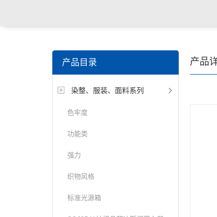
关键词搜索：
纺织，服装面料，拉链，医用纺织品，鞋
产品
产品目录
电缆，包装材料，箱包等行业
染整、服装、面料系列
色牢度
功能类
强力
织物风格
标准光源箱