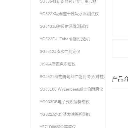
SGJ3541纺织品邦迪斯门离心器
YG822X吸湿速干性吸水率测试仪
SGJ433B逆反射系数测试仪
YG522F-II Taber耐磨试验机
SGJ812J渗水性测定仪
JIS-6A摩擦色牢度仪
SGJ621织物防勾丝性能测试仪(珠枕法)
产品
SGJ6106 Ｗyzenbeek威士伯耐磨仪
YG033DB电子式织物撕裂仪
YG822A水份蒸发速率检测仪
Y571D摩擦色牢度仪