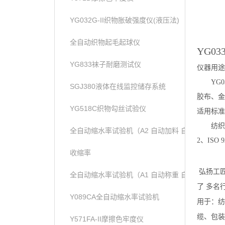
YG032G-II织物胀破强度仪(液压法)
全自动织物起毛起球仪
YG
03
YG833袜子耐磨测试仪
仪器
用途
YG
0
SGJ380液体在线监控储存系统
胶布、金
YG518C织物勾丝试验仪
适用标准
纺织
全自动缩水率试验机（A2 自动加料 自动称重）
2、ISO 
收缩率
弘扬工
全自动缩水率试验机（A1 自动称重 自动加液））
了 多名
Y089CA全自动缩水率试验机
用于：纺
缆、包装
Y571FA-II摩擦色牢度仪