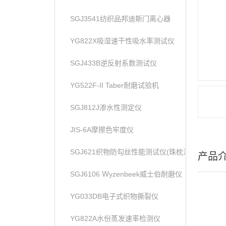
SGJ3541纺织品邦迪斯门离心器
YG822X吸湿速干性吸水率测试仪
SGJ433B逆反射系数测试仪
YG522F-II Taber耐磨试验机
SGJ812J渗水性测定仪
JIS-6A摩擦色牢度仪
SGJ621织物防勾丝性能测试仪(珠枕法)
产品
SGJ6106 Ｗyzenbeek威士伯耐磨仪
YG033DB电子式织物撕裂仪
YG822A水份蒸发速率检测仪