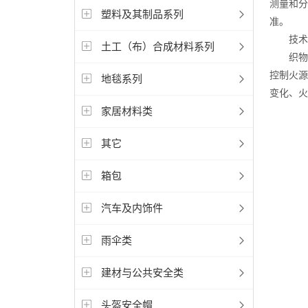
测量和分
塑料及其制品系列
准。
技术原
土工（布）合成材料系列
织物阻
控制火源
地毯系列
变化、火
家居材料类
其它
箱包
汽车及内饰件
雨伞类
建材与公共安全类
头盔安全帽