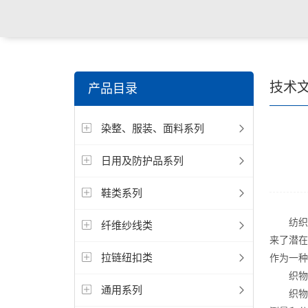
关键词搜索：
纺织，服装面料，拉链，医用纺织品，鞋
技术
产品目录
电缆，包装材料，箱包等行业
染整、服装、面料系列
日用及防护品系列
鞋类系列
纺织品
纤维纱线类
来了潜在
拉链纽扣类
作为一种
织物阻
通用系列
织物阻