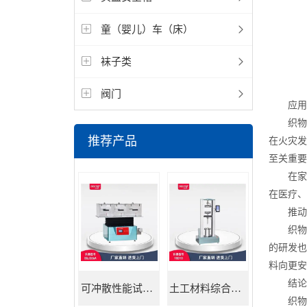
童（婴儿）车（床）
袜子类
阀门
应用场
织物阻
推荐产品
在火灾发
至关重要
在家居
在医疗、
推动行
织物阻
的研发也
料向更安
结论
可冲散性能试验机
土工材料综合试验机
织物阻