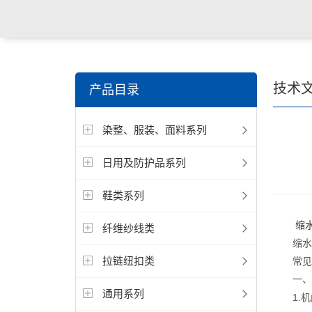
关键词搜索：
纺织，服装面料，拉链，医用纺织品，鞋
技术
产品目录
电缆，包装材料，箱包等行业
染整、服装、面料系列
日用及防护品系列
鞋类系列
缩
纤维纱线类
缩水率
拉链纽扣类
常见
一、干
通用系列
1.机