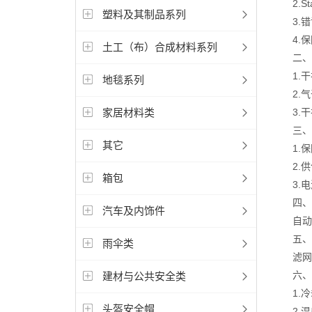
2.St
塑料及其制品系列
3.错误
4.保
土工（布）合成材料系列
二、不
1.干
地毯系列
2.气
家居材料类
3.干
三、不
其它
1.保
2.供
箱包
3.电源
四、运
汽车及内饰件
自动运
五、试
雨伞类
滤网阻
六、试
建材与公共安全类
1.冷
头盔安全帽
2.温