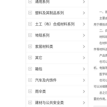
通用系列
一、原
塑料及其制品系列
主要由光
土工（布）合成材料系列
用于模拟
二、应
地毯系列
材料研
在材料研
家居材料类
件等材料
产品质
其它
也可以用
机、电脑
箱包
医学研
汽车及内饰件
也可以用
可以对细
雨伞类
总之日晒
要的作用
建材与公共安全类