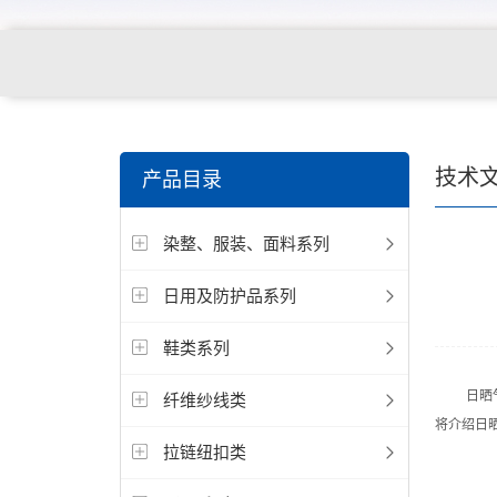
关键词搜索：
纺织，服装面料，拉链，医用纺织品，鞋
技术
产品目录
电缆，包装材料，箱包等行业
染整、服装、面料系列
日用及防护品系列
鞋类系列
日晒气候
纤维纱线类
将介绍日
拉链纽扣类