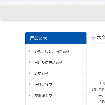
关键词搜索：
纺织，服装面料，拉链，医用纺织品，鞋
技术
产品目录
电缆，包装材料，箱包等行业
染整、服装、面料系列
日用及防护品系列
鞋类系列
阻燃性
纤维纱线类
的阻燃检
拉链纽扣类
一、织
织物的