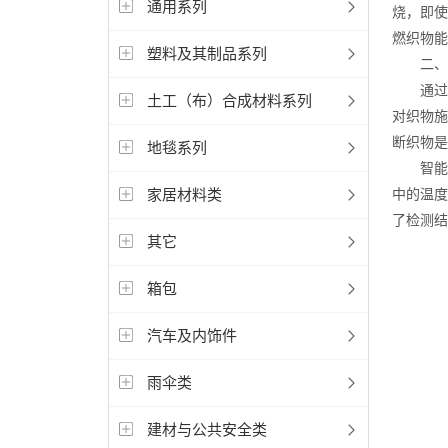
通用系列
烧，即使
燃织物能
塑料及其制品系列
二、工
通过模
土工（布）合成材料系列
对织物施
断织物是
地毯系列
智能化
家居材料类
中的温度
了检测结
其它
箱包
汽车及内饰件
雨伞类
建材与公共安全类