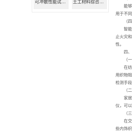
可冲散性能试验机
土工材料综合试验机
能够满
用于不同
（四）
智能化
止火灾和
性。
四、应
（一）
在纺织
用织物阻
检测手段
（二）
家居用
仪，可以
（三）
在交通
些内饰织