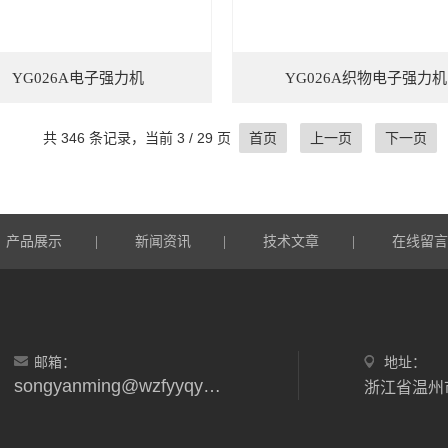
YG026A电子强力机
YG026A织物电子强力机
共 346 条记录，当前 3 / 29 页
首页
上一页
下一页
产品展示
新闻资讯
技术文章
在线留
|
|
|
邮箱：
地址：
songyanming@wzfyyqyxgs.wecom.work