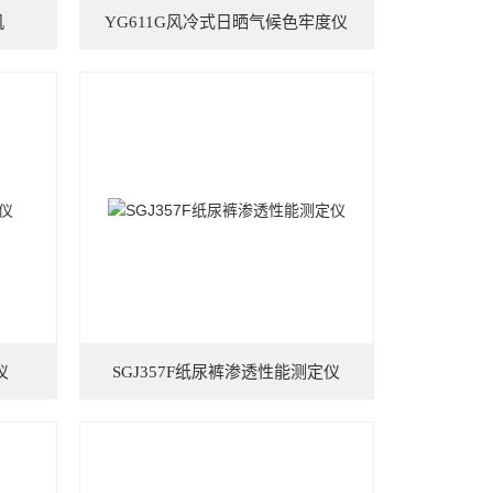
机
YG611G风冷式日晒气候色牢度仪
仪
SGJ357F纸尿裤渗透性能测定仪