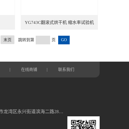
YG743C翻滚式烘干机 缩水率试验机
末页
跳转到第
页
言
在线商铺
联系我们
|
|
浙江省温州市龙湾区永兴街道滨海二路28号5幢2单元