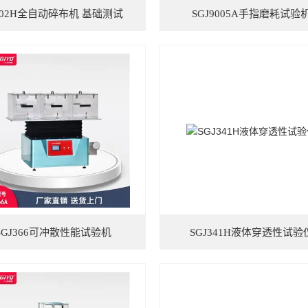
G02H全自动碎布机 基础测试
SGJ9005A手指磨耗试验
SGJ366可冲散性能试验机
SGJ341H液体穿透性试验